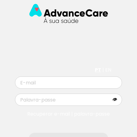
PT
|
EN
👁
Recuperar e-mail | palavra-passe